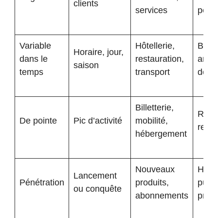
clients
services
perç
Variable
Hôtellerie,
Bien
Horaire, jour,
dans le
restauration,
antic
saison
temps
transport
dem
Billetterie,
Risq
De pointe
Pic d’activité
mobilité,
rejet
hébergement
Nouveaux
Habit
Lancement
Pénétration
produits,
publi
ou conquête
abonnements
prix 