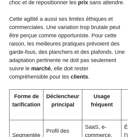
choc et de repositionner les
prix
sans attendre.
Cette agilité a aussi ses limites éthiques et
commerciales. Une variation trop brutale peut
être perçue comme opportuniste. Pour cette
raison, les meilleures pratiques prévoient des
garde-fous, des planchers et des plafonds. Une
adaptation pertinente ne doit pas seulement
suivre le
marché
, elle doit rester
compréhensible pour les
clients
.
Forme de
Déclencheur
Usage
Po
tarification
principal
fréquent
vig
SaaS, e-
Évite
Profil des
Segmentée
commerce,
l’inc