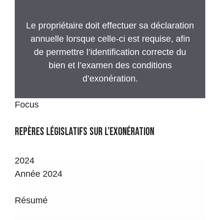
Le propriétaire doit effectuer sa déclaration
annuelle lorsque celle-ci est requise, afin
de permettre l’identification correcte du
bien et l’examen des conditions
d’exonération.
Focus
Voir le détail →
Anticipation
Avant le 1er octobre 2026
Repères législatifs sur l’exonération
Dernière fenêtre de préparation avant 2027
2024
L’année 2026 est stratégique, car elle
Année 2024
précède l’entrée en vigueur annoncée en
2027 de l’exonération automatique pour les
Résumé
gîtes ruraux labellisés.