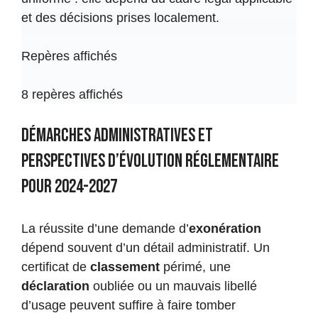
et des décisions prises localement.
À partir de 2027, l’exonération automatique
Repères affichés
entre en vigueur pour les gîtes ruraux
labellisés, selon la chronologie fournie.
8 repères affichés
Voir le détail →
Démarches administratives et
Contrôle
Après l’entrée en vigueur
perspectives d’évolution réglementaire
Vérification de l’application concrète
pour 2024-2027
Même après l’entrée en vigueur, il reste
La réussite d’une demande d’
exonération
prudent de contrôler l’avis d’imposition et
dépend souvent d’un détail administratif. Un
les informations retenues par
certificat de
classement
périmé, une
l’administration et la commune.
déclaration
oubliée ou un mauvais libellé
d’usage peuvent suffire à faire tomber
Voir le détail →