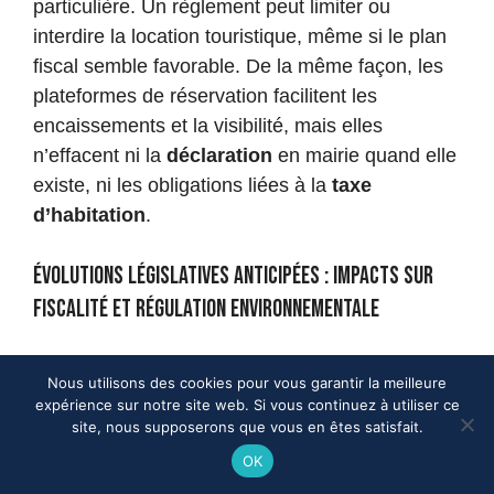
particulière. Un règlement peut limiter ou
interdire la location touristique, même si le plan
fiscal semble favorable. De la même façon, les
plateformes de réservation facilitent les
encaissements et la visibilité, mais elles
n’effacent ni la
déclaration
en mairie quand elle
existe, ni les obligations liées à la
taxe
d’habitation
.
Évolutions législatives anticipées : impacts sur
fiscalité et régulation environnementale
Les tendances observées depuis 2024 montrent
Nous utilisons des cookies pour vous garantir la meilleure
une volonté de mieux encadrer l’hébergement
expérience sur notre site web. Si vous continuez à utiliser ce
site, nous supposerons que vous en êtes satisfait.
touristique. L’objectif est double : soutenir les
OK
territoires qui vivent du tourisme, tout en limitant
les effets sur le logement permanent et sur