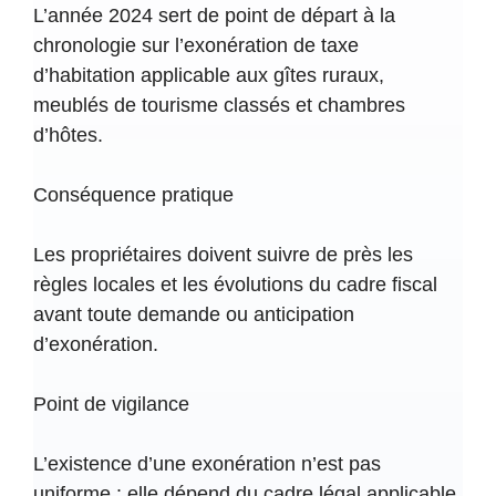
L’année 2024 sert de point de départ à la
Voir le détail →
chronologie sur l’exonération de taxe
d’habitation applicable aux gîtes ruraux,
Déclaration
Déclaration annuelle 2026
meublés de tourisme classés et chambres
Mise à jour du dossier du bien
d’hôtes.
Avant la bascule de 2027, il est essentiel
Conséquence pratique
de maintenir à jour toutes les informations
relatives au bien : usage, classement, label
Les propriétaires doivent suivre de près les
et caractéristiques d’exploitation.
règles locales et les évolutions du cadre fiscal
avant toute demande ou anticipation
Voir le détail →
d’exonération.
Entrée en vigueur
Entrée en vigueur en
Point de vigilance
2027
Exonération automatique pour les gîtes ruraux
L’existence d’une exonération n’est pas
labellisés
uniforme : elle dépend du cadre légal applicable